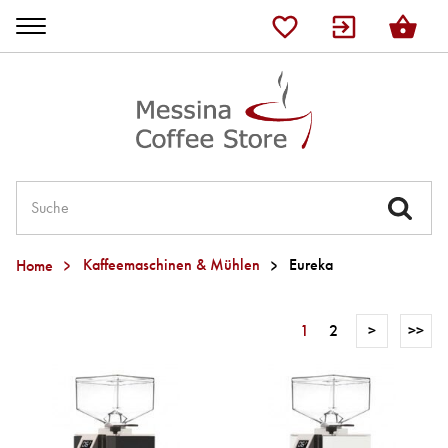
Shop
Lelit
Ascaso
JURA
Home
Kaffeemaschinen & Mühlen
Eureka
Kaffee
1
2
>
>>
Tee