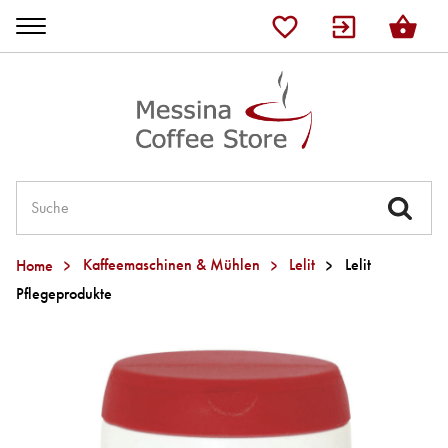
Shop
Lelit
Ascaso
JURA
Home
Kaffeemaschinen & Mühlen
Lelit
Lelit
Pflegeprodukte
Kaffee
Tee