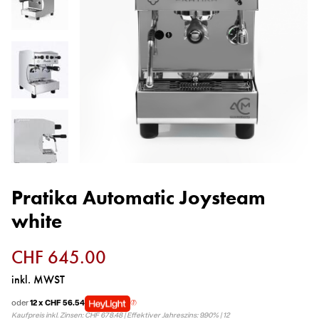
Vermietung
Service
Über uns
Pratika Automatic Joysteam
white
CHF 645.00
inkl. MWST
oder
12 x CHF 56.54
Kaufpreis inkl. Zinsen: CHF 678.48 | Effektiver Jahreszins: 9.90% | 12