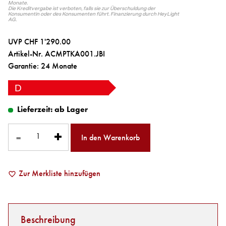
Monate.
Die Kreditvergabe ist verboten, falls sie zur Überschuldung der
Konsumentin oder des Konsumenten führt. Finanzierung durch HeyLight
AG.
UVP CHF 1'290.00
Artikel-Nr. ACMPTKA001.JBI
Garantie: 24 Monate
D
Lieferzeit:
ab Lager
-
+
In den Warenkorb
Zur Merkliste hinzufügen
Beschreibung