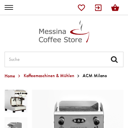
Shop
Lelit
Ascaso
JURA
Home
Kaffeemaschinen & Mühlen
ACM Milano
Kaffee
Tee